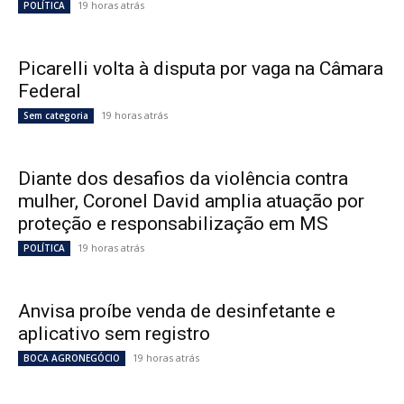
19 horas atrás
POLÍTICA
Picarelli volta à disputa por vaga na Câmara
Federal
19 horas atrás
Sem categoria
Diante dos desafios da violência contra
mulher, Coronel David amplia atuação por
proteção e responsabilização em MS
19 horas atrás
POLÍTICA
Anvisa proíbe venda de desinfetante e
aplicativo sem registro
19 horas atrás
BOCA AGRONEGÓCIO