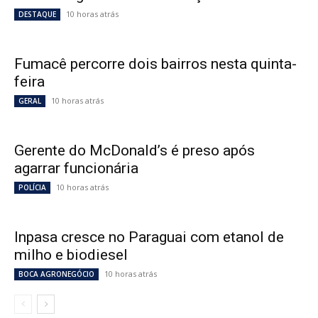
10 horas atrás
DESTAQUE
Fumacê percorre dois bairros nesta quinta-
feira
10 horas atrás
GERAL
Gerente do McDonald’s é preso após
agarrar funcionária
10 horas atrás
POLÍCIA
Inpasa cresce no Paraguai com etanol de
milho e biodiesel
10 horas atrás
BOCA AGRONEGÓCIO