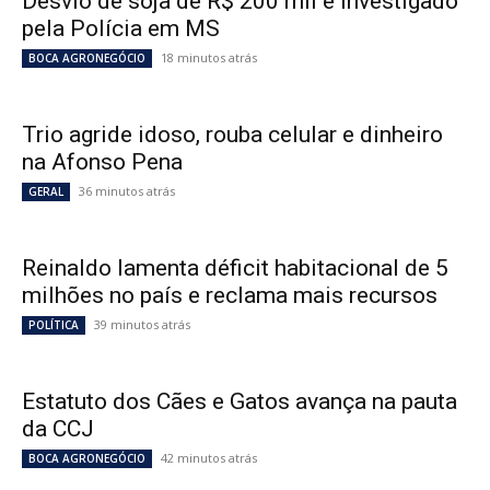
Desvio de soja de R$ 200 mil é investigado
pela Polícia em MS
18 minutos atrás
BOCA AGRONEGÓCIO
Trio agride idoso, rouba celular e dinheiro
na Afonso Pena
36 minutos atrás
GERAL
Reinaldo lamenta déficit habitacional de 5
milhões no país e reclama mais recursos
39 minutos atrás
POLÍTICA
Estatuto dos Cães e Gatos avança na pauta
da CCJ
42 minutos atrás
BOCA AGRONEGÓCIO