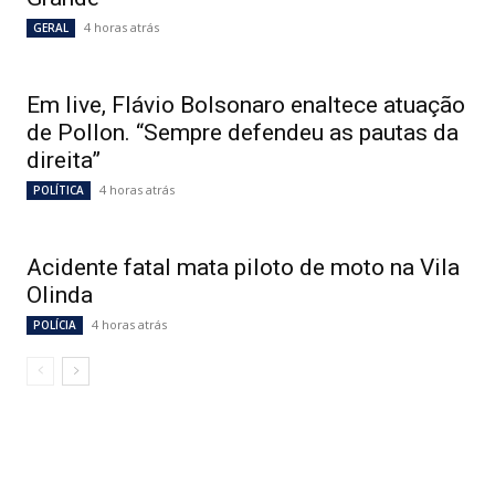
4 horas atrás
GERAL
Em live, Flávio Bolsonaro enaltece atuação
de Pollon. “Sempre defendeu as pautas da
direita”
4 horas atrás
POLÍTICA
Acidente fatal mata piloto de moto na Vila
Olinda
4 horas atrás
POLÍCIA