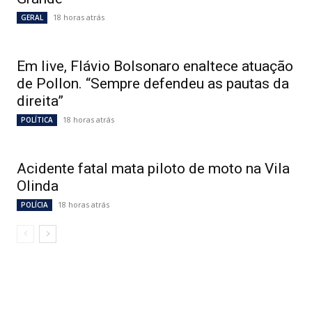
18 horas atrás
GERAL
Em live, Flávio Bolsonaro enaltece atuação
de Pollon. “Sempre defendeu as pautas da
direita”
18 horas atrás
POLÍTICA
Acidente fatal mata piloto de moto na Vila
Olinda
18 horas atrás
POLÍCIA