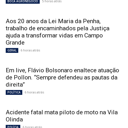
5 horas atrás
BOCA AGRONEGÓCIO
Aos 20 anos da Lei Maria da Penha,
trabalho de encaminhados pela Justiça
ajuda a transformar vidas em Campo
Grande
6 horas atrás
GERAL
Em live, Flávio Bolsonaro enaltece atuação
de Pollon. “Sempre defendeu as pautas da
direita”
6 horas atrás
POLÍTICA
Acidente fatal mata piloto de moto na Vila
Olinda
6 horas atrás
POLÍCIA