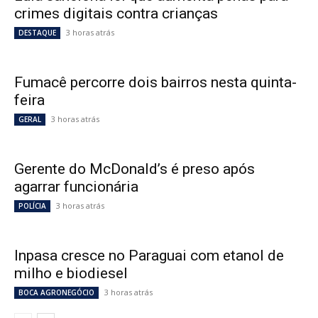
crimes digitais contra crianças
3 horas atrás
DESTAQUE
Fumacê percorre dois bairros nesta quinta-
feira
3 horas atrás
GERAL
Gerente do McDonald’s é preso após
agarrar funcionária
3 horas atrás
POLÍCIA
Inpasa cresce no Paraguai com etanol de
milho e biodiesel
3 horas atrás
BOCA AGRONEGÓCIO