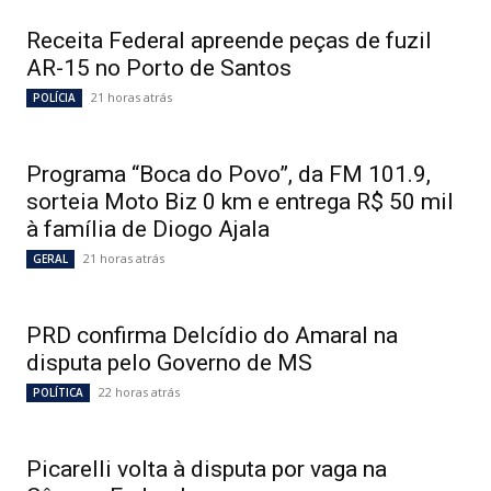
Receita Federal apreende peças de fuzil
AR-15 no Porto de Santos
21 horas atrás
POLÍCIA
Programa “Boca do Povo”, da FM 101.9,
sorteia Moto Biz 0 km e entrega R$ 50 mil
à família de Diogo Ajala
21 horas atrás
GERAL
PRD confirma Delcídio do Amaral na
disputa pelo Governo de MS
22 horas atrás
POLÍTICA
Picarelli volta à disputa por vaga na