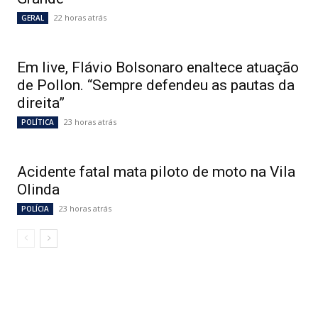
22 horas atrás
GERAL
Em live, Flávio Bolsonaro enaltece atuação
de Pollon. “Sempre defendeu as pautas da
direita”
23 horas atrás
POLÍTICA
Acidente fatal mata piloto de moto na Vila
Olinda
23 horas atrás
POLÍCIA