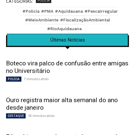
CATEGORIAS:
POLÍCIA
#Polícia #PMA #Aquidauana #PescaIrregular
#MeioAmbiente #FiscalizaçãoAmbiental
#RioAquidauana
Últimas Notícias
Boteco vira palco de confusão entre amigas
no Universitário
7 minutos atrás
POLÍCIA
Ouro registra maior alta semanal do ano
desde janeiro
18 minutos atrás
DESTAQUE