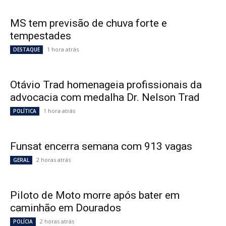
MS tem previsão de chuva forte e
tempestades
1 hora atrás
DESTAQUE
Otávio Trad homenageia profissionais da
advocacia com medalha Dr. Nelson Trad
1 hora atrás
POLÍTICA
Funsat encerra semana com 913 vagas
2 horas atrás
GERAL
Piloto de Moto morre após bater em
caminhão em Dourados
2 horas atrás
POLÍCIA