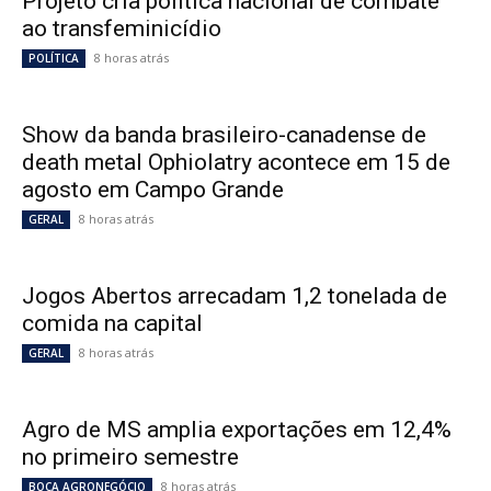
Projeto cria política nacional de combate
ao transfeminicídio
8 horas atrás
POLÍTICA
Show da banda brasileiro-canadense de
death metal Ophiolatry acontece em 15 de
agosto em Campo Grande
8 horas atrás
GERAL
Jogos Abertos arrecadam 1,2 tonelada de
comida na capital
8 horas atrás
GERAL
Agro de MS amplia exportações em 12,4%
no primeiro semestre
8 horas atrás
BOCA AGRONEGÓCIO