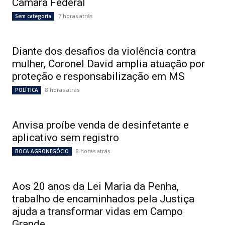
Câmara Federal
7 horas atrás
Sem categoria
Diante dos desafios da violência contra
mulher, Coronel David amplia atuação por
proteção e responsabilização em MS
8 horas atrás
POLÍTICA
Anvisa proíbe venda de desinfetante e
aplicativo sem registro
8 horas atrás
BOCA AGRONEGÓCIO
Aos 20 anos da Lei Maria da Penha,
trabalho de encaminhados pela Justiça
ajuda a transformar vidas em Campo
Grande