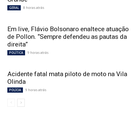
8 horas atrás
GERAL
Em live, Flávio Bolsonaro enaltece atuação
de Pollon. “Sempre defendeu as pautas da
direita”
9 horas atrás
POLÍTICA
Acidente fatal mata piloto de moto na Vila
Olinda
9 horas atrás
POLÍCIA