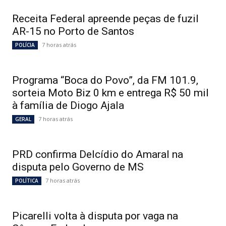
Receita Federal apreende peças de fuzil
AR-15 no Porto de Santos
7 horas atrás
POLÍCIA
Programa “Boca do Povo”, da FM 101.9,
sorteia Moto Biz 0 km e entrega R$ 50 mil
à família de Diogo Ajala
7 horas atrás
GERAL
PRD confirma Delcídio do Amaral na
disputa pelo Governo de MS
7 horas atrás
POLÍTICA
Picarelli volta à disputa por vaga na