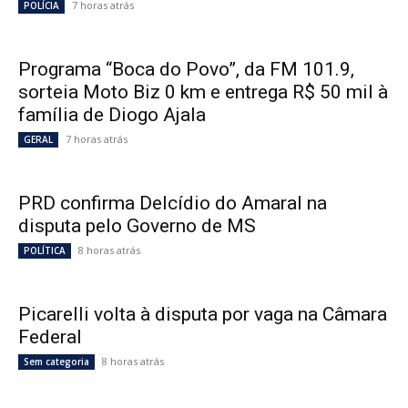
7 horas atrás
POLÍCIA
Programa “Boca do Povo”, da FM 101.9,
sorteia Moto Biz 0 km e entrega R$ 50 mil à
família de Diogo Ajala
7 horas atrás
GERAL
PRD confirma Delcídio do Amaral na
disputa pelo Governo de MS
8 horas atrás
POLÍTICA
Picarelli volta à disputa por vaga na Câmara
Federal
8 horas atrás
Sem categoria