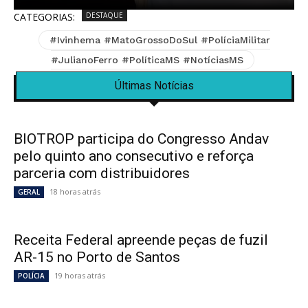
CATEGORIAS:
DESTAQUE
#Ivinhema #MatoGrossoDoSul #PolíciaMilitar
#JulianoFerro #PolíticaMS #NotíciasMS
Últimas Notícias
BIOTROP participa do Congresso Andav
pelo quinto ano consecutivo e reforça
parceria com distribuidores
18 horas atrás
GERAL
Receita Federal apreende peças de fuzil
AR-15 no Porto de Santos
19 horas atrás
POLÍCIA