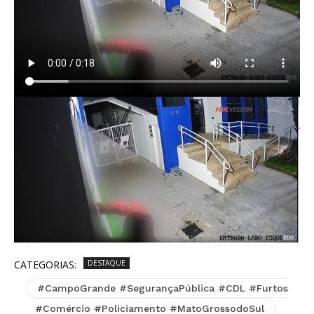
CATEGORIAS:
DESTAQUE
#CampoGrande #SegurançaPública #CDL #Furtos
#Comércio #Policiamento #MatoGrossodoSul