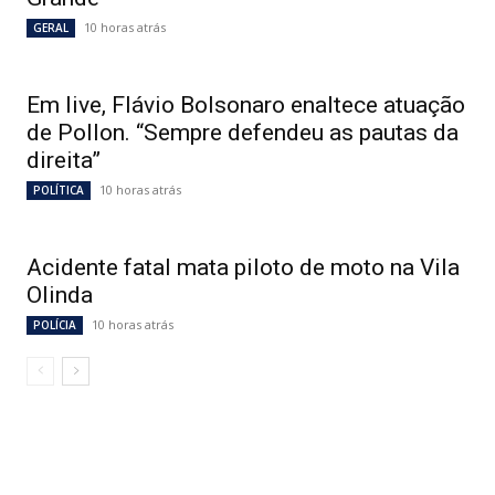
10 horas atrás
GERAL
Em live, Flávio Bolsonaro enaltece atuação
de Pollon. “Sempre defendeu as pautas da
direita”
10 horas atrás
POLÍTICA
Acidente fatal mata piloto de moto na Vila
Olinda
10 horas atrás
POLÍCIA