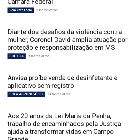
Câmara Federal
9 horas atrás
Sem categoria
Diante dos desafios da violência contra
mulher, Coronel David amplia atuação por
proteção e responsabilização em MS
9 horas atrás
POLÍTICA
Anvisa proíbe venda de desinfetante e
aplicativo sem registro
10 horas atrás
BOCA AGRONEGÓCIO
Aos 20 anos da Lei Maria da Penha,
trabalho de encaminhados pela Justiça
ajuda a transformar vidas em Campo
Grande