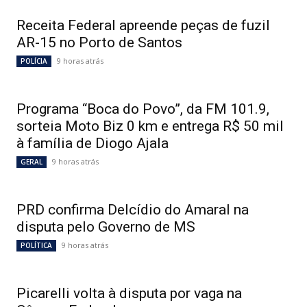
Receita Federal apreende peças de fuzil
AR-15 no Porto de Santos
9 horas atrás
POLÍCIA
Programa “Boca do Povo”, da FM 101.9,
sorteia Moto Biz 0 km e entrega R$ 50 mil
à família de Diogo Ajala
9 horas atrás
GERAL
PRD confirma Delcídio do Amaral na
disputa pelo Governo de MS
9 horas atrás
POLÍTICA
Picarelli volta à disputa por vaga na