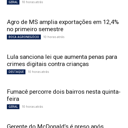
10 horas atrás
GERAL
Agro de MS amplia exportações em 12,4%
no primeiro semestre
10 horas atrás
BOCA AGRONEGÓCIO
Lula sanciona lei que aumenta penas para
crimes digitais contra crianças
10 horas atrás
DESTAQUE
Fumacê percorre dois bairros nesta quinta-
feira
10 horas atrás
GERAL
Gerente do McDonald’s é preso após