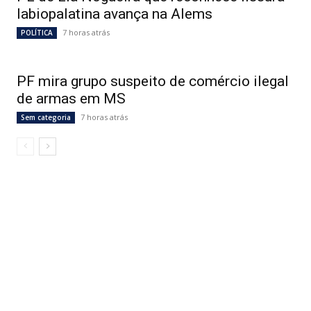
labiopalatina avança na Alems
7 horas atrás
POLÍTICA
PF mira grupo suspeito de comércio ilegal
de armas em MS
7 horas atrás
Sem categoria