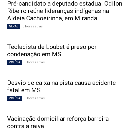
Pré-candidato a deputado estadual Odilon
Ribeiro reúne lideranças indígenas na
Aldeia Cachoeirinha, em Miranda
6 horas atrás
GERAL
Tecladista de Loubet é preso por
condenação em MS
6 horas atrás
POLÍCIA
Desvio de caixa na pista causa acidente
fatal em MS
6 horas atrás
POLÍCIA
Vacinação domiciliar reforça barreira
contra a raiva