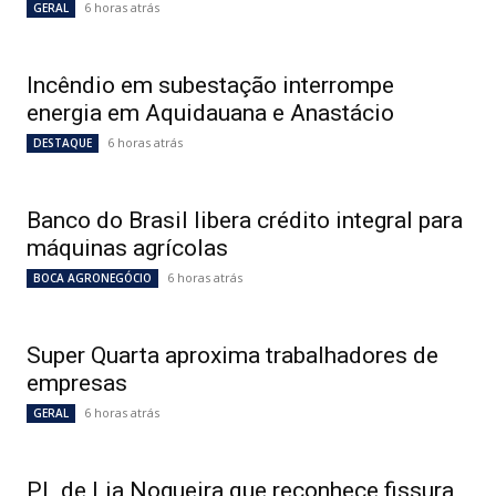
6 horas atrás
GERAL
Incêndio em subestação interrompe
energia em Aquidauana e Anastácio
6 horas atrás
DESTAQUE
Banco do Brasil libera crédito integral para
máquinas agrícolas
6 horas atrás
BOCA AGRONEGÓCIO
Super Quarta aproxima trabalhadores de
empresas
6 horas atrás
GERAL
PL de Lia Nogueira que reconhece fissura