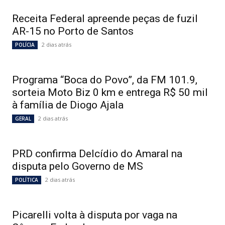
Receita Federal apreende peças de fuzil
AR-15 no Porto de Santos
2 dias atrás
POLÍCIA
Programa “Boca do Povo”, da FM 101.9,
sorteia Moto Biz 0 km e entrega R$ 50 mil
à família de Diogo Ajala
2 dias atrás
GERAL
PRD confirma Delcídio do Amaral na
disputa pelo Governo de MS
2 dias atrás
POLÍTICA
Picarelli volta à disputa por vaga na