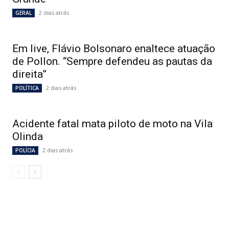
2 dias atrás
GERAL
Em live, Flávio Bolsonaro enaltece atuação
de Pollon. “Sempre defendeu as pautas da
direita”
2 dias atrás
POLÍTICA
Acidente fatal mata piloto de moto na Vila
Olinda
2 dias atrás
POLÍCIA