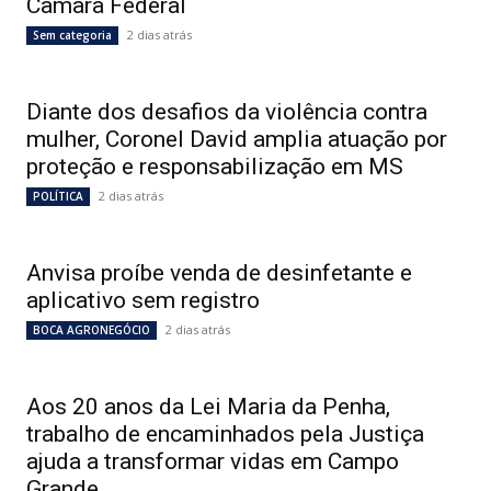
Câmara Federal
2 dias atrás
Sem categoria
Diante dos desafios da violência contra
mulher, Coronel David amplia atuação por
proteção e responsabilização em MS
2 dias atrás
POLÍTICA
Anvisa proíbe venda de desinfetante e
aplicativo sem registro
2 dias atrás
BOCA AGRONEGÓCIO
Aos 20 anos da Lei Maria da Penha,
trabalho de encaminhados pela Justiça
ajuda a transformar vidas em Campo
Grande