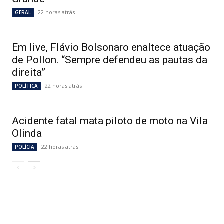
22 horas atrás
GERAL
Em live, Flávio Bolsonaro enaltece atuação
de Pollon. “Sempre defendeu as pautas da
direita”
22 horas atrás
POLÍTICA
Acidente fatal mata piloto de moto na Vila
Olinda
22 horas atrás
POLÍCIA