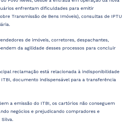
ca do Povo News, desde a entrada em operação da nova
suários enfrentam dificuldades para emitir
obre Transmissão de Bens Imóveis), consultas de IPTU
ária.
ndedores de imóveis, corretores, despachantes,
ependem da agilidade desses processos para concluir
ncipal reclamação está relacionada à indisponibilidade
 ITBI, documento indispensável para a transferência
 Sem a emissão do ITBI, os cartórios não conseguem
sando negócios e prejudicando compradores e
 Silva.