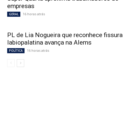
empresas
16 horas atrás
GERAL
PL de Lia Nogueira que reconhece fissura
labiopalatina avança na Alems
16 horas atrás
POLÍTICA