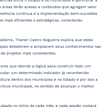
riências entre o Estado e os municípios e aprimorar a
tes áreas terão acesso a conteúdos que agregam valor
r a melhoria contínua e a implementação bem-sucedida
s mais eficientes e estratégicas, conectando
palismo, Thaner Castro Nogueira explica que estes
icipais debaterem e ampliarem seus conhecimentos nas
 de projetos mais consistentes.
ores que aborda a lógica para construir todo um
 mudar um determinado indicador já reconhecido
ultura dentro dos municípios e no Estado e por isso a
écnicos municipais, no sentido de alcançar o melhor
lgada no início de cada mês, e cada sessão contará