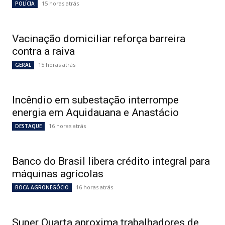
15 horas atrás
POLÍCIA
Vacinação domiciliar reforça barreira
contra a raiva
15 horas atrás
GERAL
Incêndio em subestação interrompe
energia em Aquidauana e Anastácio
16 horas atrás
DESTAQUE
Banco do Brasil libera crédito integral para
máquinas agrícolas
16 horas atrás
BOCA AGRONEGÓCIO
Super Quarta aproxima trabalhadores de