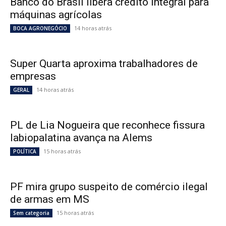
Banco do Brasil libera crédito integral para
máquinas agrícolas
14 horas atrás
BOCA AGRONEGÓCIO
Super Quarta aproxima trabalhadores de
empresas
14 horas atrás
GERAL
PL de Lia Nogueira que reconhece fissura
labiopalatina avança na Alems
15 horas atrás
POLÍTICA
PF mira grupo suspeito de comércio ilegal
de armas em MS
15 horas atrás
Sem categoria