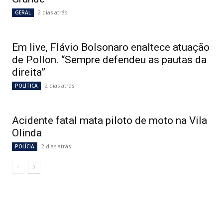
2 dias atrás
GERAL
Em live, Flávio Bolsonaro enaltece atuação
de Pollon. “Sempre defendeu as pautas da
direita”
2 dias atrás
POLÍTICA
Acidente fatal mata piloto de moto na Vila
Olinda
2 dias atrás
POLÍCIA