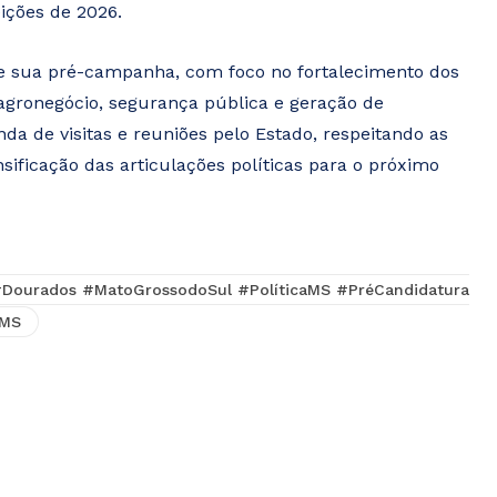
ições de 2026.
 de sua pré-campanha, com foco no fortalecimento dos
 agronegócio, segurança pública e geração de
 de visitas e reuniões pelo Estado, respeitando as
sificação das articulações políticas para o próximo
 #Dourados #MatoGrossodoSul #PolíticaMS #PréCandidatura
MS