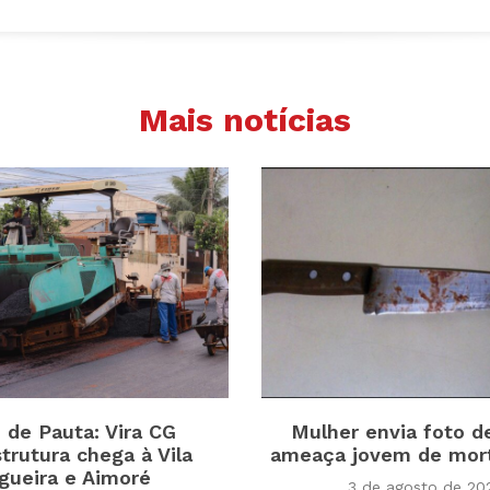
Mais notícias
o de Pauta: Vira CG
Mulher envia foto d
strutura chega à Vila
ameaça jovem de mor
gueira e Aimoré
3 de agosto de 20