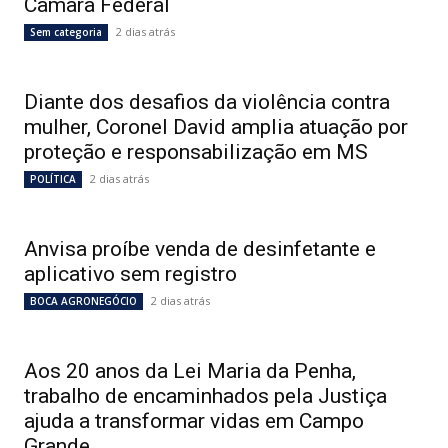
Câmara Federal
2 dias atrás
Sem categoria
Diante dos desafios da violência contra
mulher, Coronel David amplia atuação por
proteção e responsabilização em MS
2 dias atrás
POLÍTICA
Anvisa proíbe venda de desinfetante e
aplicativo sem registro
2 dias atrás
BOCA AGRONEGÓCIO
Aos 20 anos da Lei Maria da Penha,
trabalho de encaminhados pela Justiça
ajuda a transformar vidas em Campo
Grande