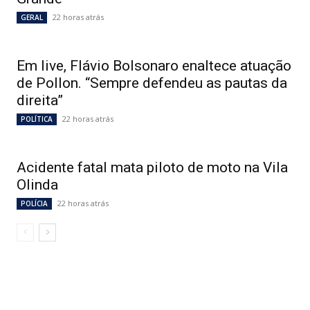
22 horas atrás
GERAL
Em live, Flávio Bolsonaro enaltece atuação
de Pollon. “Sempre defendeu as pautas da
direita”
22 horas atrás
POLÍTICA
Acidente fatal mata piloto de moto na Vila
Olinda
22 horas atrás
POLÍCIA