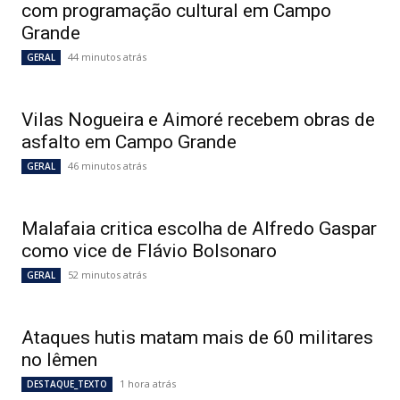
com programação cultural em Campo
Grande
44 minutos atrás
GERAL
Vilas Nogueira e Aimoré recebem obras de
asfalto em Campo Grande
46 minutos atrás
GERAL
Malafaia critica escolha de Alfredo Gaspar
como vice de Flávio Bolsonaro
52 minutos atrás
GERAL
Ataques hutis matam mais de 60 militares
no Iêmen
1 hora atrás
DESTAQUE_TEXTO