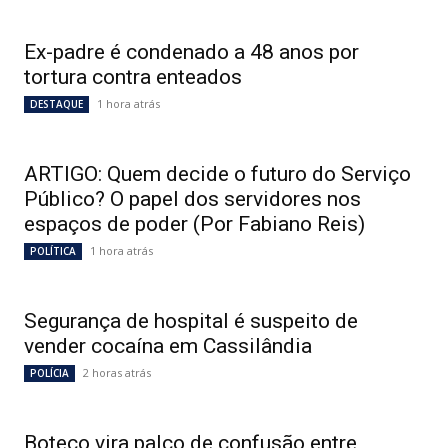
Ex-padre é condenado a 48 anos por
tortura contra enteados
1 hora atrás
DESTAQUE
ARTIGO: Quem decide o futuro do Serviço
Público? O papel dos servidores nos
espaços de poder (Por Fabiano Reis)
1 hora atrás
POLÍTICA
Segurança de hospital é suspeito de
vender cocaína em Cassilândia
2 horas atrás
POLÍCIA
Boteco vira palco de confusão entre