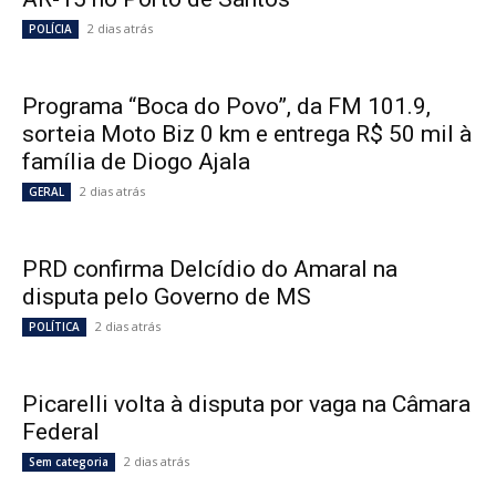
2 dias atrás
POLÍCIA
Programa “Boca do Povo”, da FM 101.9,
sorteia Moto Biz 0 km e entrega R$ 50 mil à
família de Diogo Ajala
2 dias atrás
GERAL
PRD confirma Delcídio do Amaral na
disputa pelo Governo de MS
2 dias atrás
POLÍTICA
Picarelli volta à disputa por vaga na Câmara
Federal
2 dias atrás
Sem categoria