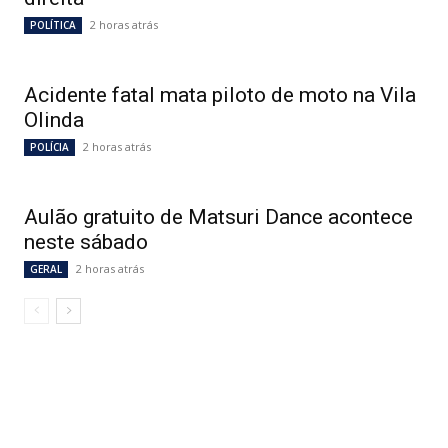
2 horas atrás
POLÍTICA
Acidente fatal mata piloto de moto na Vila
Olinda
2 horas atrás
POLÍCIA
Aulão gratuito de Matsuri Dance acontece
neste sábado
2 horas atrás
GERAL