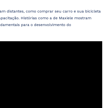
am distantes, como comprar seu carro e sua bicicleta
apacitação. Histórias como a de Maxiele mostram
amentais para o desenvolvimento do