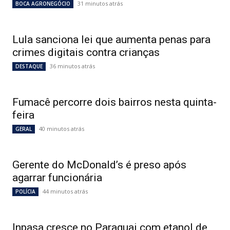
31 minutos atrás
BOCA AGRONEGÓCIO
Lula sanciona lei que aumenta penas para
crimes digitais contra crianças
36 minutos atrás
DESTAQUE
Fumacê percorre dois bairros nesta quinta-
feira
40 minutos atrás
GERAL
Gerente do McDonald’s é preso após
agarrar funcionária
44 minutos atrás
POLÍCIA
Inpasa cresce no Paraguai com etanol de