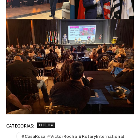
CATEGORIAS:
POLÍTICA
#CasaRosa #VictorRocha #RotaryInternational