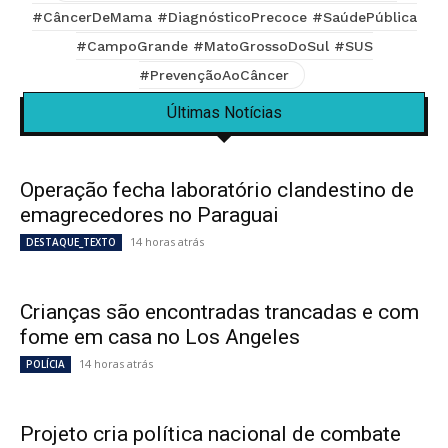
#CâncerDeMama #DiagnósticoPrecoce #SaúdePública
#CampoGrande #MatoGrossoDoSul #SUS
#PrevençãoAoCâncer
Últimas Notícias
Operação fecha laboratório clandestino de
emagrecedores no Paraguai
14 horas atrás
DESTAQUE_TEXTO
Crianças são encontradas trancadas e com
fome em casa no Los Angeles
14 horas atrás
POLÍCIA
Projeto cria política nacional de combate