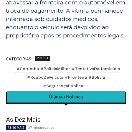
atravessar a fronteira com o automóvel em
troca de pagamento. A vítima permanece
internada sob cuidados médicos,
enquanto o veículo será devolvido ao
proprietário após os procedimentos legais.
CATEGORIAS:
POLÍCIA
#Corumbá #PolíciaMilitar #TentativaDeHomicídio
#RouboDeVeículo #Fronteira #Bolívia
#SegurançaPública
Últimas Notícias
As Dez Mais
27 minutos atrás
AS 10 MAIS