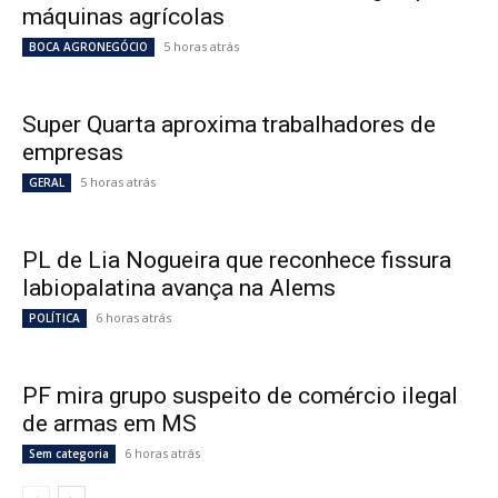
máquinas agrícolas
5 horas atrás
BOCA AGRONEGÓCIO
Super Quarta aproxima trabalhadores de
empresas
5 horas atrás
GERAL
PL de Lia Nogueira que reconhece fissura
labiopalatina avança na Alems
6 horas atrás
POLÍTICA
PF mira grupo suspeito de comércio ilegal
de armas em MS
6 horas atrás
Sem categoria