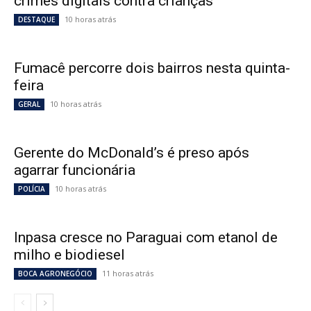
crimes digitais contra crianças
10 horas atrás
DESTAQUE
Fumacê percorre dois bairros nesta quinta-
feira
10 horas atrás
GERAL
Gerente do McDonald’s é preso após
agarrar funcionária
10 horas atrás
POLÍCIA
Inpasa cresce no Paraguai com etanol de
milho e biodiesel
11 horas atrás
BOCA AGRONEGÓCIO