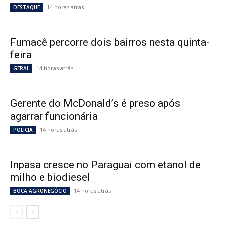
14 horas atrás
DESTAQUE
Fumacê percorre dois bairros nesta quinta-
feira
14 horas atrás
GERAL
Gerente do McDonald’s é preso após
agarrar funcionária
14 horas atrás
POLÍCIA
Inpasa cresce no Paraguai com etanol de
milho e biodiesel
14 horas atrás
BOCA AGRONEGÓCIO