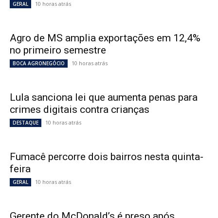
10 horas atrás
GERAL
Agro de MS amplia exportações em 12,4%
no primeiro semestre
10 horas atrás
BOCA AGRONEGÓCIO
Lula sanciona lei que aumenta penas para
crimes digitais contra crianças
10 horas atrás
DESTAQUE
Fumacê percorre dois bairros nesta quinta-
feira
10 horas atrás
GERAL
Gerente do McDonald’s é preso após