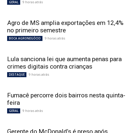
9 horas atrás
GERAL
Agro de MS amplia exportações em 12,4%
no primeiro semestre
9 horas atrás
BOCA AGRONEGÓCIO
Lula sanciona lei que aumenta penas para
crimes digitais contra crianças
9 horas atrás
DESTAQUE
Fumacê percorre dois bairros nesta quinta-
feira
9 horas atrás
GERAL
Gerente do McDonald’s é preso após