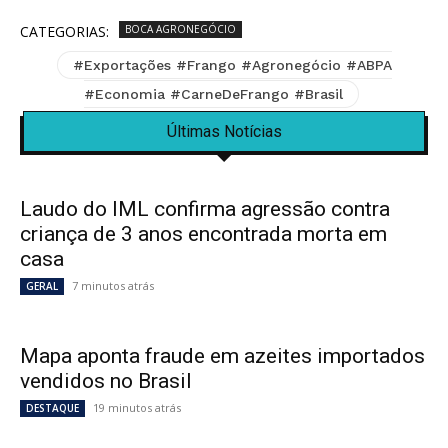
CATEGORIAS:
BOCA AGRONEGÓCIO
#Exportações #Frango #Agronegócio #ABPA
#Economia #CarneDeFrango #Brasil
Últimas Notícias
Laudo do IML confirma agressão contra
criança de 3 anos encontrada morta em
casa
7 minutos atrás
GERAL
Mapa aponta fraude em azeites importados
vendidos no Brasil
19 minutos atrás
DESTAQUE