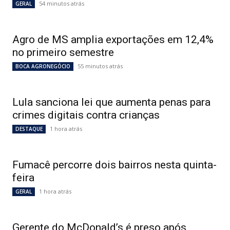
54 minutos atrás
GERAL
Agro de MS amplia exportações em 12,4%
no primeiro semestre
55 minutos atrás
BOCA AGRONEGÓCIO
Lula sanciona lei que aumenta penas para
crimes digitais contra crianças
1 hora atrás
DESTAQUE
Fumacê percorre dois bairros nesta quinta-
feira
1 hora atrás
GERAL
Gerente do McDonald’s é preso após