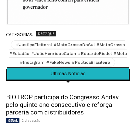
CATEGORIAS:
DESTAQUE
#JustiçaEleitoral #MatoGrossoDoSul #MatoGrosso
#Estadão #JoãoHenriqueCatan #EduardoRiedel #Meta
#Instagram #FakeNews #PolíticaBrasileira
Últimas Notícias
BIOTROP participa do Congresso Andav
pelo quinto ano consecutivo e reforça
parceria com distribuidores
2 dias atrás
GERAL