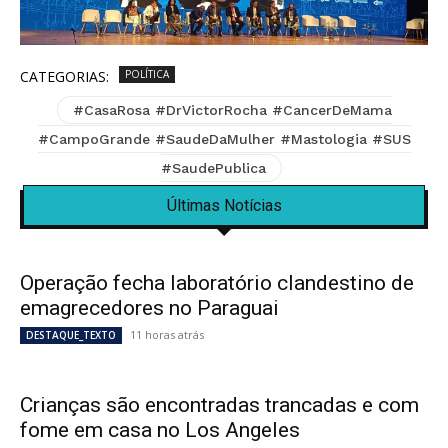
CATEGORIAS:
POLÍTICA
#CasaRosa #DrVictorRocha #CancerDeMama
#CampoGrande #SaudeDaMulher #Mastologia #SUS
#SaudePublica
Últimas Notícias
Operação fecha laboratório clandestino de
emagrecedores no Paraguai
11 horas atrás
DESTAQUE_TEXTO
Crianças são encontradas trancadas e com
fome em casa no Los Angeles