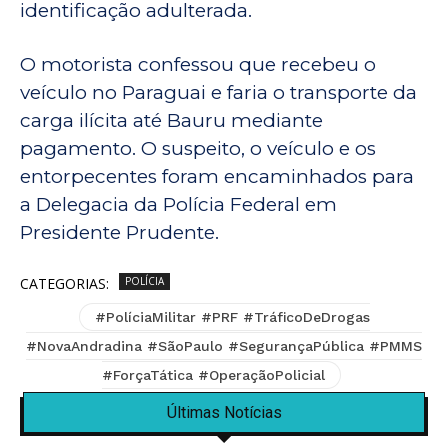
identificação adulterada.
O motorista confessou que recebeu o
veículo no Paraguai e faria o transporte da
carga ilícita até Bauru mediante
pagamento. O suspeito, o veículo e os
entorpecentes foram encaminhados para
a Delegacia da Polícia Federal em
Presidente Prudente.
CATEGORIAS:
POLÍCIA
#PolíciaMilitar #PRF #TráficoDeDrogas
#NovaAndradina #SãoPaulo #SegurançaPública #PMMS
#ForçaTática #OperaçãoPolicial
Últimas Notícias