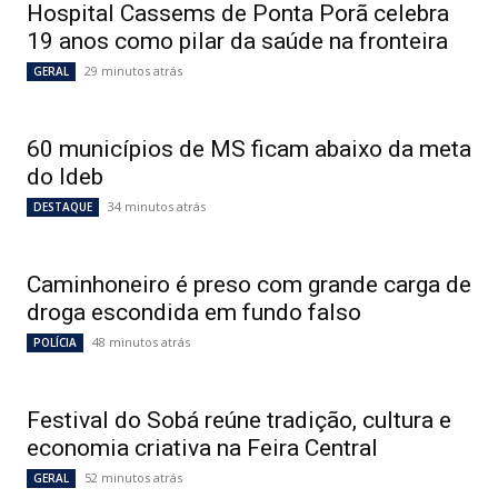
Hospital Cassems de Ponta Porã celebra
19 anos como pilar da saúde na fronteira
29 minutos atrás
GERAL
60 municípios de MS ficam abaixo da meta
do Ideb
34 minutos atrás
DESTAQUE
Caminhoneiro é preso com grande carga de
droga escondida em fundo falso
48 minutos atrás
POLÍCIA
Festival do Sobá reúne tradição, cultura e
economia criativa na Feira Central
52 minutos atrás
GERAL