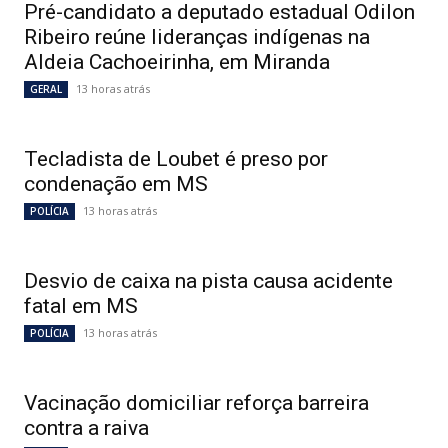
Pré-candidato a deputado estadual Odilon
Ribeiro reúne lideranças indígenas na
Aldeia Cachoeirinha, em Miranda
13 horas atrás
GERAL
Tecladista de Loubet é preso por
condenação em MS
13 horas atrás
POLÍCIA
Desvio de caixa na pista causa acidente
fatal em MS
13 horas atrás
POLÍCIA
Vacinação domiciliar reforça barreira
contra a raiva