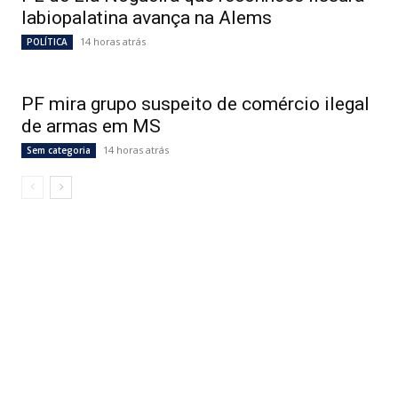
labiopalatina avança na Alems
14 horas atrás
POLÍTICA
PF mira grupo suspeito de comércio ilegal
de armas em MS
14 horas atrás
Sem categoria