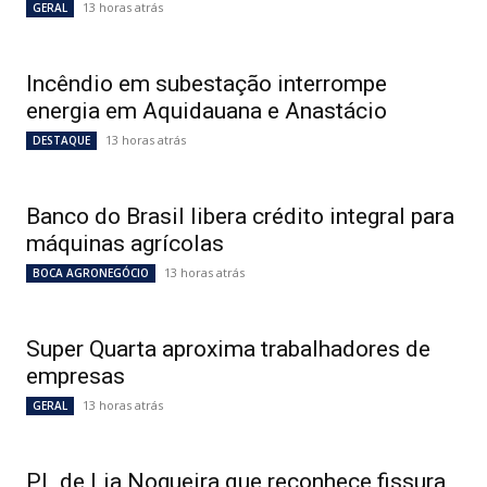
13 horas atrás
GERAL
Incêndio em subestação interrompe
energia em Aquidauana e Anastácio
13 horas atrás
DESTAQUE
Banco do Brasil libera crédito integral para
máquinas agrícolas
13 horas atrás
BOCA AGRONEGÓCIO
Super Quarta aproxima trabalhadores de
empresas
13 horas atrás
GERAL
PL de Lia Nogueira que reconhece fissura