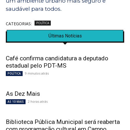
um ambiente urbano mais seguro e
saudável para todos.
CATEGORIAS:
POLÍTICA
Últimas Notícias
Café confirma candidatura a deputado
estadual pelo PDT-MS
9 minutos atrás
POLÍTICA
As Dez Mais
2 horas atrás
AS 10 MAIS
Biblioteca Pública Municipal será reaberta
com programação cultural em Campo