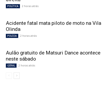
2 horas atrás
POLÍTICA
Acidente fatal mata piloto de moto na Vila
Olinda
2 horas atrás
POLÍCIA
Aulão gratuito de Matsuri Dance acontece
neste sábado
2 horas atrás
GERAL