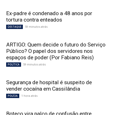
Ex-padre é condenado a 48 anos por
tortura contra enteados
59 minutos atrás
DESTAQUE
ARTIGO: Quem decide o futuro do Serviço
Público? O papel dos servidores nos
espaços de poder (Por Fabiano Reis)
59 minutos atrás
POLÍTICA
Segurança de hospital é suspeito de
vender cocaína em Cassilândia
1 hora atrás
POLÍCIA
Boteco vira palco de confusão entre