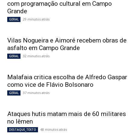
com programação cultural em Campo
Grande
29 minutos atrás
GERAL
Vilas Nogueira e Aimoré recebem obras de
asfalto em Campo Grande
32 minutos atrás
GERAL
Malafaia critica escolha de Alfredo Gaspar
como vice de Flávio Bolsonaro
37 minutos atrás
GERAL
Ataques hutis matam mais de 60 militares
no Iêmen
48 minutos atrás
DESTAQUE_TEXTO