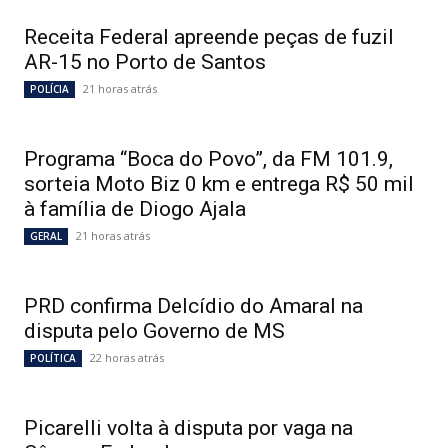
Receita Federal apreende peças de fuzil
AR-15 no Porto de Santos
21 horas atrás
POLÍCIA
Programa “Boca do Povo”, da FM 101.9,
sorteia Moto Biz 0 km e entrega R$ 50 mil
à família de Diogo Ajala
21 horas atrás
GERAL
PRD confirma Delcídio do Amaral na
disputa pelo Governo de MS
22 horas atrás
POLÍTICA
Picarelli volta à disputa por vaga na