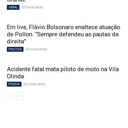
23 horas atrás
GERAL
Em live, Flávio Bolsonaro enaltece atuação
de Pollon. “Sempre defendeu as pautas da
direita”
23 horas atrás
POLÍTICA
Acidente fatal mata piloto de moto na Vila
Olinda
23 horas atrás
POLÍCIA