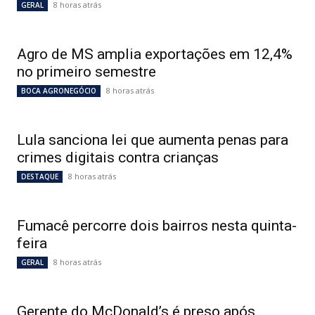
8 horas atrás
GERAL
Agro de MS amplia exportações em 12,4%
no primeiro semestre
8 horas atrás
BOCA AGRONEGÓCIO
Lula sanciona lei que aumenta penas para
crimes digitais contra crianças
8 horas atrás
DESTAQUE
Fumacê percorre dois bairros nesta quinta-
feira
8 horas atrás
GERAL
Gerente do McDonald’s é preso após