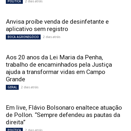
2 dias atrás
POLÍTICA
Anvisa proíbe venda de desinfetante e
aplicativo sem registro
2 dias atrás
BOCA AGRONEGÓCIO
Aos 20 anos da Lei Maria da Penha,
trabalho de encaminhados pela Justiça
ajuda a transformar vidas em Campo
Grande
2 dias atrás
GERAL
Em live, Flávio Bolsonaro enaltece atuação
de Pollon. “Sempre defendeu as pautas da
direita”
2 dias atrás
POLÍTICA