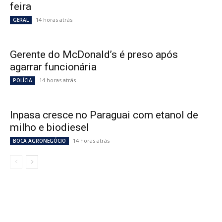
feira
14 horas atrás
GERAL
Gerente do McDonald’s é preso após
agarrar funcionária
14 horas atrás
POLÍCIA
Inpasa cresce no Paraguai com etanol de
milho e biodiesel
14 horas atrás
BOCA AGRONEGÓCIO