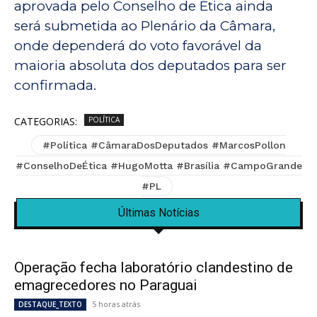
aprovada pelo Conselho de Ética ainda
será submetida ao Plenário da Câmara,
onde dependerá do voto favorável da
maioria absoluta dos deputados para ser
confirmada.
CATEGORIAS:
POLÍTICA
#Política #CâmaraDosDeputados #MarcosPollon
#ConselhoDeÉtica #HugoMotta #Brasília #CampoGrande
#PL
Últimas Notícias
Operação fecha laboratório clandestino de
emagrecedores no Paraguai
5 horas atrás
DESTAQUE_TEXTO