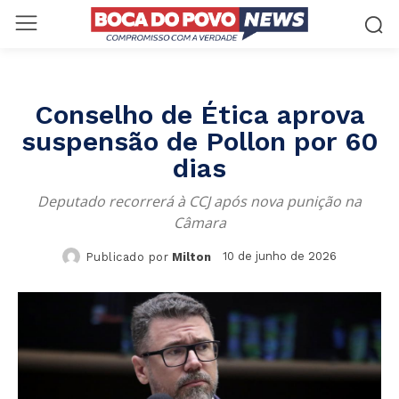
Conselho de Ética aprova
suspensão de Pollon por 60
dias
Deputado recorrerá à CCJ após nova punição na
Câmara
10 de junho de 2026
Publicado por
Milton