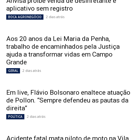
Anvisa proíbe venda de desinfetante e
aplicativo sem registro
2 dias atrás
BOCA AGRONEGÓCIO
Aos 20 anos da Lei Maria da Penha,
trabalho de encaminhados pela Justiça
ajuda a transformar vidas em Campo
Grande
2 dias atrás
GERAL
Em live, Flávio Bolsonaro enaltece atuação
de Pollon. “Sempre defendeu as pautas da
direita”
2 dias atrás
POLÍTICA
Acidente fatal mata piloto de moto na Vila